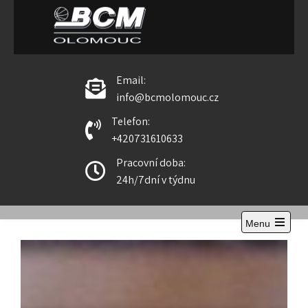
BCM Olomouc
Email:
info@bcmolomouc.cz
Telefon:
+420731610633
Pracovní doba:
24h/7dní v týdnu
Menu