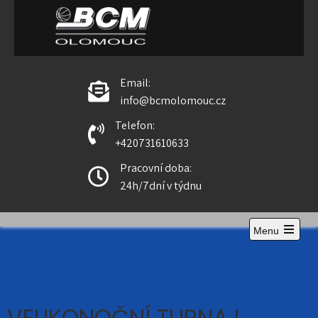
BCM Olomouc
Email:
info@bcmolomouc.cz
Telefon:
+420731610633
Pracovní doba:
24h/7dní v týdnu
Menu
VELIKONOČNÍ TURNAJ