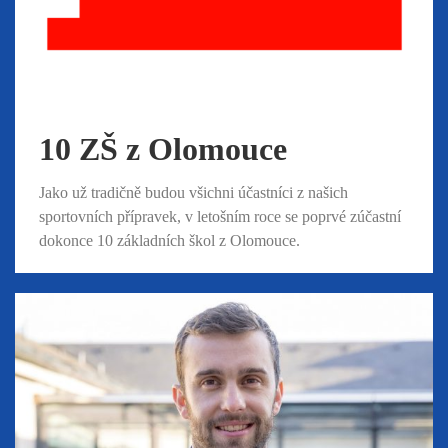
10 ZŠ z Olomouce
Jako už tradičně budou všichni účastníci z našich
sportovních přípravek, v letošním roce se poprvé zúčastní
dokonce 10 základních škol z Olomouce.