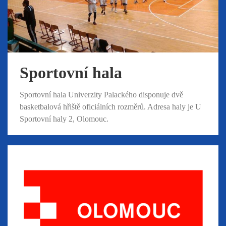
Sportovní hala
Sportovní hala Univerzity Palackého disponuje dvě
basketbalová hřiště oficiálních rozměrů. Adresa haly je U
Sportovní haly 2, Olomouc.