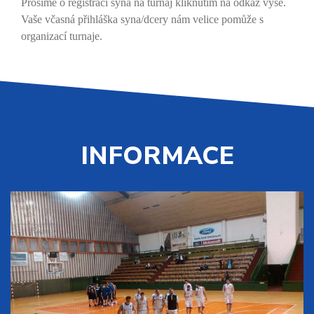
Prosíme o registraci syna na turnaj kliknutím na odkaz výše.
Vaše včasná přihláška syna/dcery nám velice pomůže s
organizací turnaje.
INFORMACE