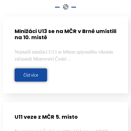
Minižáci U13 se na MČR v Brně umístili
na 10. místě
Nejstarší minižáci U13 se během uplynulého víkendu
zúčastnili Mistrovství České…
Číst více
U11 veze z MČR 5. místo