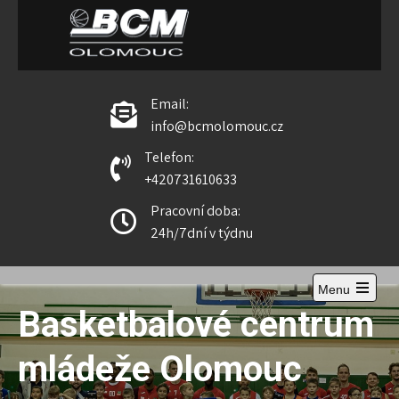
BCM Olomouc
Email:
info@bcmolomouc.cz
Telefon:
+420731610633
Pracovní doba:
24h/7dní v týdnu
Menu
Basketbalové centrum
mládeže Olomouc