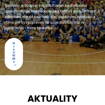
Naší misí je budovat v mládeži nejen basketbalové
dovednosti, ale také hodnoty jako týmový duch, férovost a
odhodlání, aby se naši hráči stali úspěšnými sportovci a
mimo jiné byli připraveni na svoje budoucí léta ve
společnosti i mimo basketbal.
Ví
C
E
O
Kl
Ub
U
AKTUALITY