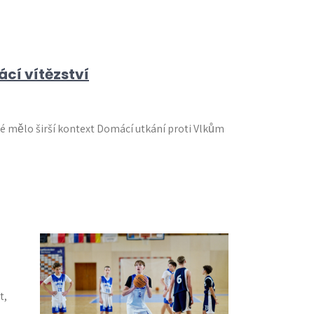
cí vítězství
ré mělo širší kontext Domácí utkání proti Vlkům
t,