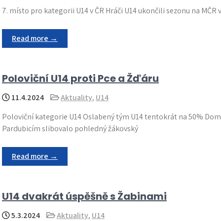
7. místo pro kategorii U14 v ČR Hráči U14 ukončili sezonu na MČR 
Read more →
Poloviční U14 proti Pce a Žďáru
11.4.2024
Aktuality
,
U14
Poloviční kategorie U14 Oslabený tým U14 tentokrát na 50% Domá
Pardubicím slibovalo pohledný žákovský
Read more →
U14 dvakrát úspěšně s Žabinami
5.3.2024
Aktuality
,
U14