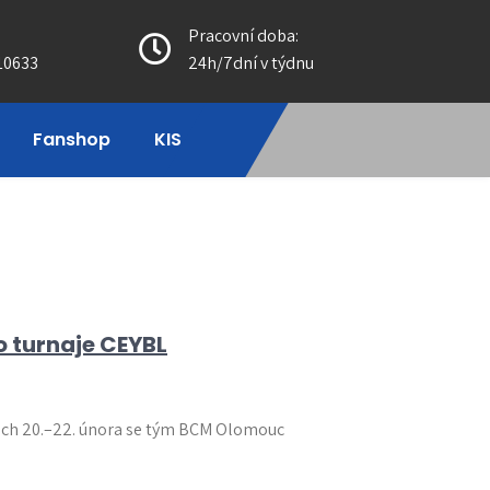
Pracovní doba:
10633
24h/7dní v týdnu
Fanshop
KIS
o turnaje CEYBL
nech 20.–22. února se tým BCM Olomouc