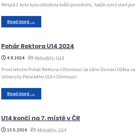
Minulá 2 kola byla odložena kvůli povodním, takže ostrý start js
Read more →
Pohár Rektora U14 2024
4.9.2024
Aktuality
,
U14
První letošní Pohár Rektora v Olomouci za námi Domácí U14ka na
Univerzity Palackého U14 v Olomouci
Read more →
U14 končí na 7. místě v ČR
13.5.2024
Aktuality
,
U14