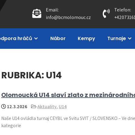
Email:
Telefon:
info@bcmolomouc.cz
+4207316
odpora hráčů
Nábor
Kempy
Turnaje
RUBRIKA:
U14
Olomoucká U14 slaví zlato z mezinárodníh
12.3.2026
Aktuality
,
U14
Naše U14 ovládla turnaj CEYBL ve Svitu SVIT / SLOVENSKO – Ve d
kategorie