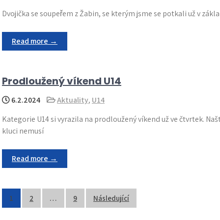
Dvojička se soupeřem z Žabin, se kterým jsme se potkali už v zákla
Read more →
Prodloužený víkend U14
6.2.2024
Aktuality
,
U14
Kategorie U14 si vyrazila na prodloužený víkend už ve čtvrtek. Naš
kluci nemusí
Read more →
Stránkování
1
2
…
9
Následující
příspěvků