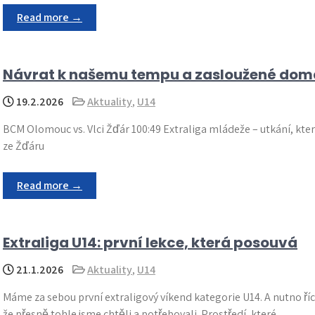
Read more →
Návrat k našemu tempu a zasloužené domá
19.2.2026
Aktuality
,
U14
BCM Olomouc vs. Vlci Žďár 100:49 Extraliga mládeže – utkání, kte
ze Žďáru
Read more →
Extraliga U14: první lekce, která posouvá
21.1.2026
Aktuality
,
U14
Máme za sebou první extraligový víkend kategorie U14. A nutno říc
že přesně tohle jsme chtěli a potřebovali. Prostředí, které