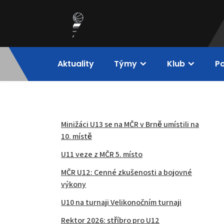
Skip
to
content
BCM Olomouc
Aktuality
Týmy
Klub
P
Minižáci U13 se na MČR v Brně umístili na
10. místě
U11 veze z MČR 5. místo
MČR U12: Cenné zkušenosti a bojovné
výkony
U10 na turnaji Velikonočním turnaji
Rektor 2026: stříbro pro U12