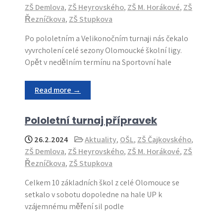
ZŠ Demlova
,
ZŠ Heyrovského
,
ZŠ M. Horákové
,
ZŠ
Řezníčkova
,
ZŠ Stupkova
Po pololetním a Velikonočním turnaji nás čekalo
vyvrcholení celé sezony Olomoucké školní ligy.
Opět v nedělním termínu na Sportovní hale
Read more →
Pololetní turnaj přípravek
26.2.2024
Aktuality
,
OŠL
,
ZŠ Čajkovského
,
ZŠ Demlova
,
ZŠ Heyrovského
,
ZŠ M. Horákové
,
ZŠ
Řezníčkova
,
ZŠ Stupkova
Celkem 10 základních škol z celé Olomouce se
setkalo v sobotu dopoledne na hale UP k
vzájemnému měření sil podle