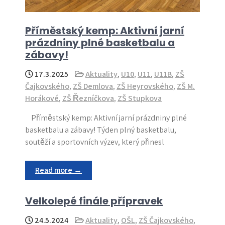
Příměstský kemp: Aktivní jarní
prázdniny plné basketbalu a
zábavy!
17.3.2025
Aktuality
,
U10
,
U11
,
U11B
,
ZŠ
Čajkovského
,
ZŠ Demlova
,
ZŠ Heyrovského
,
ZŠ M.
Horákové
,
ZŠ Řezníčkova
,
ZŠ Stupkova
Příměstský kemp: Aktivní jarní prázdniny plné
basketbalu a zábavy! Týden plný basketbalu,
soutěží a sportovních výzev, který přinesl
Read more →
Velkolepé finále přípravek
24.5.2024
Aktuality
,
OŠL
,
ZŠ Čajkovského
,