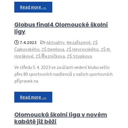
Read more →
Globus final4 Olomoucké školní
ligy
7.4.2023
Aktuality
,
Nezařazené
,
ZŠ
Čajkovského
,
ZŠ Demlova
,
ZŠ Heyrovského
,
ZŠ M.
Horákové
,
ZŠ Řezníčkova
,
ZŠ Stupkova
Ve středu 5. 4. 2023 se za účasti vedení klubu sešlo
přes 80 sportovních nadšenců z našich sportovních
přípravek na
Read more →
Olomoucká školní liga v novém
kabátě již běží