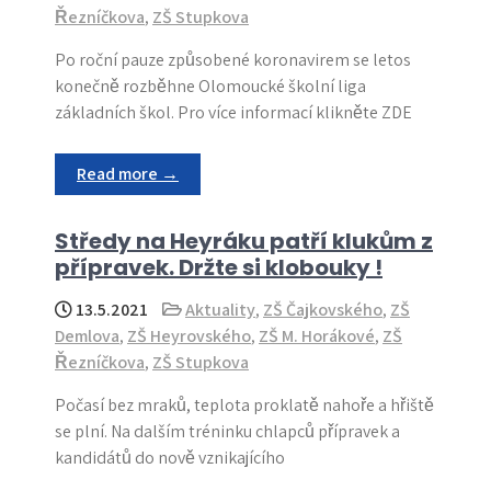
Řezníčkova
,
ZŠ Stupkova
Po roční pauze způsobené koronavirem se letos
konečně rozběhne Olomoucké školní liga
základních škol. Pro více informací klikněte ZDE
Read more →
Středy na Heyráku patří klukům z
přípravek. Držte si klobouky !
13.5.2021
Aktuality
,
ZŠ Čajkovského
,
ZŠ
Demlova
,
ZŠ Heyrovského
,
ZŠ M. Horákové
,
ZŠ
Řezníčkova
,
ZŠ Stupkova
Počasí bez mraků, teplota proklatě nahoře a hřiště
se plní. Na dalším tréninku chlapců přípravek a
kandidátů do nově vznikajícího