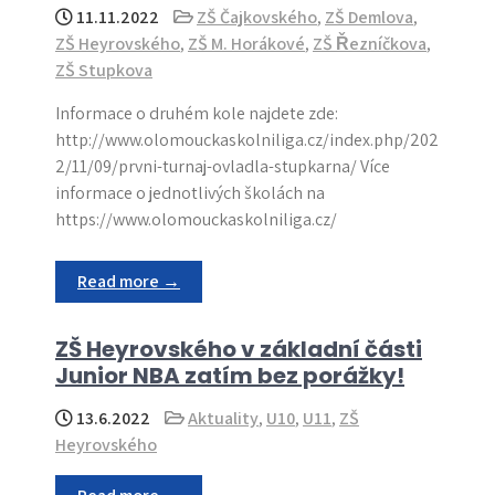
11.11.2022
ZŠ Čajkovského
,
ZŠ Demlova
,
ZŠ Heyrovského
,
ZŠ M. Horákové
,
ZŠ Řezníčkova
,
ZŠ Stupkova
Informace o druhém kole najdete zde:
http://www.olomouckaskolniliga.cz/index.php/202
2/11/09/prvni-turnaj-ovladla-stupkarna/ Více
informace o jednotlivých školách na
https://www.olomouckaskolniliga.cz/
Read more →
ZŠ Heyrovského v základní části
Junior NBA zatím bez porážky!
13.6.2022
Aktuality
,
U10
,
U11
,
ZŠ
Heyrovského