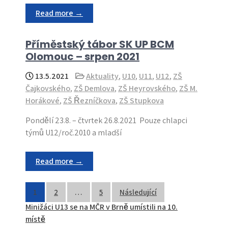
Read more →
Příměstský tábor SK UP BCM
Olomouc – srpen 2021
13.5.2021
Aktuality
,
U10
,
U11
,
U12
,
ZŠ
Čajkovského
,
ZŠ Demlova
,
ZŠ Heyrovského
,
ZŠ M.
Horákové
,
ZŠ Řezníčkova
,
ZŠ Stupkova
Pondělí 23.8. – čtvrtek 26.8.2021 Pouze chlapci
týmů U12/roč.2010 a mladší
Read more →
Stránkování
1
2
…
5
Následující
Minižáci U13 se na MČR v Brně umístili na 10.
příspěvků
místě