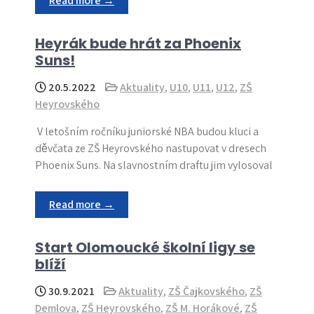
Read more →
Heyrák bude hrát za Phoenix
Suns!
20.5.2022
Aktuality
,
U10
,
U11
,
U12
,
ZŠ
Heyrovského
V letošním ročníku juniorské NBA budou kluci a
děvčata ze ZŠ Heyrovského nastupovat v dresech
Phoenix Suns. Na slavnostním draftu jim vylosoval
Read more →
Start Olomoucké školní ligy se
blíží
30.9.2021
Aktuality
,
ZŠ Čajkovského
,
ZŠ
Demlova
,
ZŠ Heyrovského
,
ZŠ M. Horákové
,
ZŠ