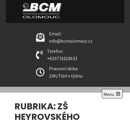
Skip
to
content
BCM Olomouc
Email:
info@bcmolomouc.cz
Telefon:
+420731610633
Pracovní doba:
24h/7dní v týdnu
Menu
Open
RUBRIKA:
ZŠ
the
main
menu
HEYROVSKÉHO