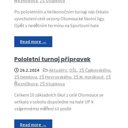
Řezníčkova
,
ZŠ Stupkova
Po pololetním a Velikonočním turnaji nás čekalo
vyvrcholení celé sezony Olomoucké školní ligy.
Opět v nedělním termínu na Sportovní hale
Read more →
Pololetní turnaj přípravek
26.2.2024
Aktuality
,
OŠL
,
ZŠ Čajkovského
,
ZŠ Demlova
,
ZŠ Heyrovského
,
ZŠ M. Horákové
,
ZŠ
Řezníčkova
,
ZŠ Stupkova
Celkem 10 základních škol z celé Olomouce se
setkalo v sobotu dopoledne na hale UP k
vzájemnému měření sil podle
Read more →