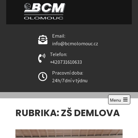
Skip
to
content
BCM Olomouc
Email:
info@bcmolomouc.cz
Telefon:
+420731610633
Pracovní doba:
24h/7dní v týdnu
Menu
Open
RUBRIKA:
ZŠ DEMLOVA
the
main
menu