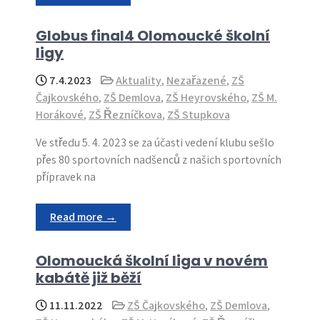
Globus final4 Olomoucké školní
ligy
7.4.2023
Aktuality
,
Nezařazené
,
ZŠ
Čajkovského
,
ZŠ Demlova
,
ZŠ Heyrovského
,
ZŠ M.
Horákové
,
ZŠ Řezníčkova
,
ZŠ Stupkova
Ve středu 5. 4. 2023 se za účasti vedení klubu sešlo
přes 80 sportovních nadšenců z našich sportovních
přípravek na
Read more →
Olomoucká školní liga v novém
kabátě již běží
11.11.2022
ZŠ Čajkovského
,
ZŠ Demlova
,