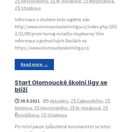
ZŠ Heyrovského
,
ZŠ M. Horákové
,
ZŠ Řezníčkova
,
ZŠ Stupkova
Informace o druhém kole najdete zde:
http://www.olomouckaskolniliga.cz/index.php/202
2/11/09/prvni-turnaj-ovladla-stupkarna/ Více
informace o jednotlivých školách na
https://www.olomouckaskolniliga.cz/
Read more →
Start Olomoucké školní ligy se
blíží
30.9.2021
Aktuality
,
ZŠ Čajkovského
,
ZŠ
Demlova
,
ZŠ Heyrovského
,
ZŠ M. Horákové
,
ZŠ
Řezníčkova
,
ZŠ Stupkova
Po roční pauze způsobené koronavirem se letos