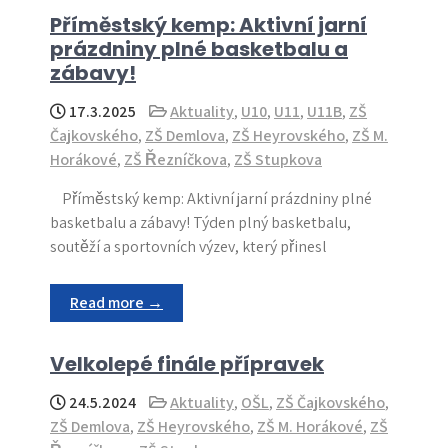
Příměstský kemp: Aktivní jarní
prázdniny plné basketbalu a
zábavy!
17.3.2025
Aktuality
,
U10
,
U11
,
U11B
,
ZŠ
Čajkovského
,
ZŠ Demlova
,
ZŠ Heyrovského
,
ZŠ M.
Horákové
,
ZŠ Řezníčkova
,
ZŠ Stupkova
Příměstský kemp: Aktivní jarní prázdniny plné
basketbalu a zábavy! Týden plný basketbalu,
soutěží a sportovních výzev, který přinesl
Read more →
Velkolepé finále přípravek
24.5.2024
Aktuality
,
OŠL
,
ZŠ Čajkovského
,
ZŠ Demlova
,
ZŠ Heyrovského
,
ZŠ M. Horákové
,
ZŠ