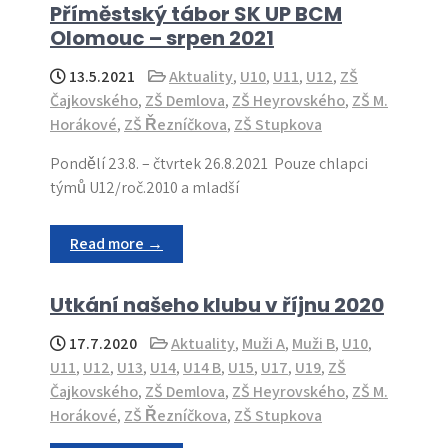
Příměstský tábor SK UP BCM
Olomouc – srpen 2021
13.5.2021
Aktuality
,
U10
,
U11
,
U12
,
ZŠ
Čajkovského
,
ZŠ Demlova
,
ZŠ Heyrovského
,
ZŠ M.
Horákové
,
ZŠ Řezníčkova
,
ZŠ Stupkova
Pondělí 23.8. – čtvrtek 26.8.2021 Pouze chlapci
týmů U12/roč.2010 a mladší
Read more →
Utkání našeho klubu v říjnu 2020
17.7.2020
Aktuality
,
Muži A
,
Muži B
,
U10
,
U11
,
U12
,
U13
,
U14
,
U14 B
,
U15
,
U17
,
U19
,
ZŠ
Čajkovského
,
ZŠ Demlova
,
ZŠ Heyrovského
,
ZŠ M.
Horákové
,
ZŠ Řezníčkova
,
ZŠ Stupkova