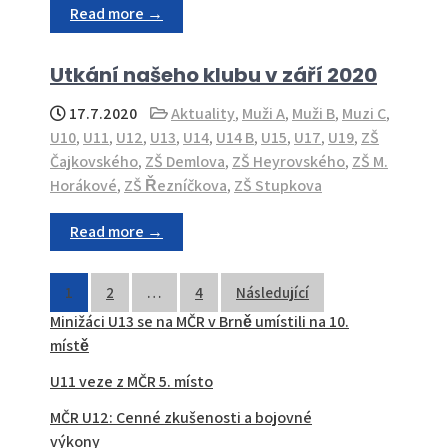
Read more →
Utkání našeho klubu v září 2020
17.7.2020
Aktuality
,
Muži A
,
Muži B
,
Muzi C
,
U10
,
U11
,
U12
,
U13
,
U14
,
U14 B
,
U15
,
U17
,
U19
,
ZŠ
Čajkovského
,
ZŠ Demlova
,
ZŠ Heyrovského
,
ZŠ M.
Horákové
,
ZŠ Řezníčkova
,
ZŠ Stupkova
Read more →
Stránkování
1
2
…
4
Následující
Minižáci U13 se na MČR v Brně umístili na 10.
příspěvků
místě
U11 veze z MČR 5. místo
MČR U12: Cenné zkušenosti a bojovné
výkony