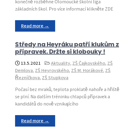
konečně rozběhne Olomoucké školní liga
základních škol. Pro více informací klikněte ZDE
Read more →
Středy na Heyráku patří klukům z
přípravek. Držte si klobouky !
13.5.2021
Aktuality
,
ZŠ Čajkovského
,
ZŠ
Demlova
,
ZŠ Heyrovského
,
ZŠ M. Horákové
,
ZŠ
Řezníčkova
,
ZŠ Stupkova
Počasí bez mraků, teplota proklatě nahoře a hřiště
se plní. Na dalším tréninku chlapců přípravek a
kandidátů do nově vznikajícího
Read more →